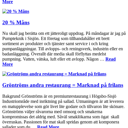
More
20 % Måns
Nu skall jag berätta om ett jätteroligt uppdrag. På måndagar är jag på
Pumpteknik i Sisjön. Ett företag som tillhandahåller ett brett
sortiment av produkter och tjänster samt service i och kring
pumpanläggningar. Till avlopps- och reningsverk, industrin eller en
badanläggning. Överallt där media skall förflyttas medelst
pumpning. Vatten, vätska, luft eller ett avlopp. Någon …
Read
More
Gröntröms andra restaurang = Marknad på frilans
Bakgrund Grönströms är en premiumrestaurang i Högsbo-Sisjö
Industriområde med inriktning på sallad. Utmaningen är att leverera
en matupplevelse som gör livet lite godare och tillvaron lite skönare.
Grönströms väljer råvarorna med omsorg och smakerna
kompromissas det aldrig med. Såväl smaklökarna som ögat skall
överraskas. Passionen för mat skall spridas genom att komponera
sallader som du …
Read More