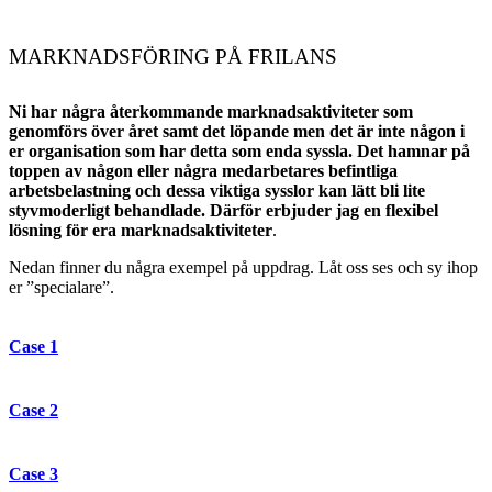
MARKNADSFÖRING PÅ FRILANS
Ni har några återkommande marknadsaktiviteter som
genomförs över året samt det löpande men det är inte någon i
er organisation som har detta som enda syssla. Det hamnar på
toppen av någon eller några medarbetares befintliga
arbetsbelastning och dessa viktiga sysslor kan lätt bli lite
styvmoderligt behandlade. Därför erbjuder jag en flexibel
lösning för era marknadsaktiviteter
.
Nedan finner du några exempel på uppdrag. Låt oss ses och sy ihop
er ”specialare”.
Case 1
Case 2
Case 3