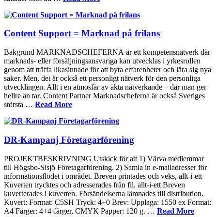
Content Support = Marknad på frilans
Bakgrund MARKNADSCHEFERNA är ett kompetensnätverk där
marknads- eller försäljningsansvariga kan utvecklas i yrkesrollen
genom att träffa likasinnade för att byta erfarenheter och lära sig nya
saker. Men, det är också ett personligt nätverk för den personliga
utvecklingen. Allt i en atmosfär av äkta nätverkande – där man ger
hellre än tar. Content Partner Marknadscheferna är också Sveriges
största …
Read More
DR-Kampanj Företagarförening
PROJEKTBESKRIVNING Utskick för att 1) Värva medlemmar
till Högsbo-Sisjö Företagarförening. 2) Samla in e-mailadresser för
informationsflödet i området. Breven printades och veks, allt-i-ett
Kuverten trycktes och adresserades från fil, allt-i-ett Breven
kuverterades i kuverten. Försändelserna lämnades till distribution.
Kuvert: Format: C5SH Tryck: 4+0 Brev: Upplaga: 1550 ex Format:
A4 Färger: 4+4-färger, CMYK Papper: 120 g. …
Read More