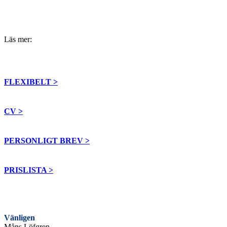
Läs mer:
FLEXIBELT >
CV >
PERSONLIGT BREV >
PRISLISTA >
Vänligen
Måns Löfgren