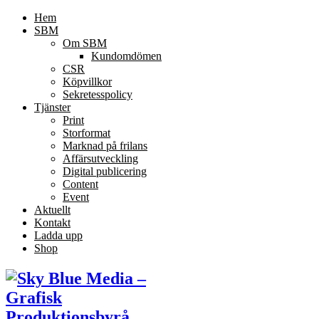
Hem
SBM
Om SBM
Kundomdömen
CSR
Köpvillkor
Sekretesspolicy
Tjänster
Print
Storformat
Marknad på frilans
Affärsutveckling
Digital publicering
Content
Event
Aktuellt
Kontakt
Ladda upp
Shop