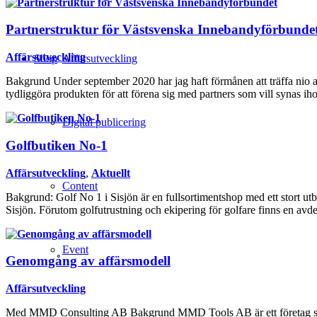
Partnerstruktur för Västsvenska Innebandyförbunde
Affärsutveckling
Shop
Affärsutveckling
Bakgrund Under september 2020 har jag haft förmånen att träffa nio
tydliggöra produkten för att förena sig med partners som vill synas i
Digital publicering
Golfbutiken No-1
Affärsutveckling
,
Aktuellt
Content
Bakgrund: Golf No 1 i Sisjön är en fullsortimentshop med ett stort utb
Sisjön. Förutom golfutrustning och ekipering för golfare finns en av
Event
Genomgång av affärsmodell
Affärsutveckling
Med MMD Consulting AB Bakgrund MMD Tools AB är ett företag som har